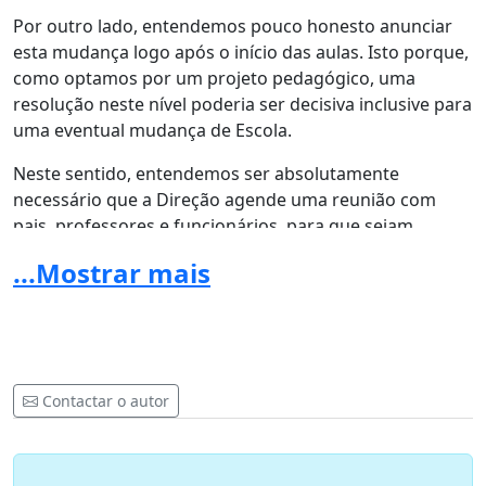
Por outro lado, entendemos pouco honesto anunciar
esta mudança logo após o início das aulas. Isto porque,
como optamos por um projeto pedagógico, uma
resolução neste nível poderia ser decisiva inclusive para
uma eventual mudança de Escola.
Neste sentido, entendemos ser absolutamente
necessário que a Direção agende uma reunião com
pais, professores e funcionários, para que sejam
esclarecidas as dúvidas acima expostas e indicados os
...Mostrar mais
novos rumos da Escola Parque.
Atenciosamente
Contactar o autor