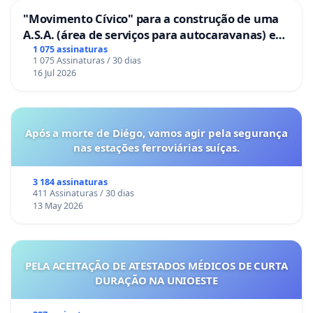
"Movimento Cívico" para a construção de uma
A.S.A. (área de serviços para autocaravanas) em
Coimbra
1 075 assinaturas
1 075 Assinaturas / 30 dias
16 Jul 2026
Após a morte de Diégo, vamos agir pela segurança
nas estações ferroviárias suíças.
3 184 assinaturas
411 Assinaturas / 30 dias
13 May 2026
PELA ACEITAÇÃO DE ATESTADOS MÉDICOS DE CURTA
DURAÇÃO NA UNIOESTE