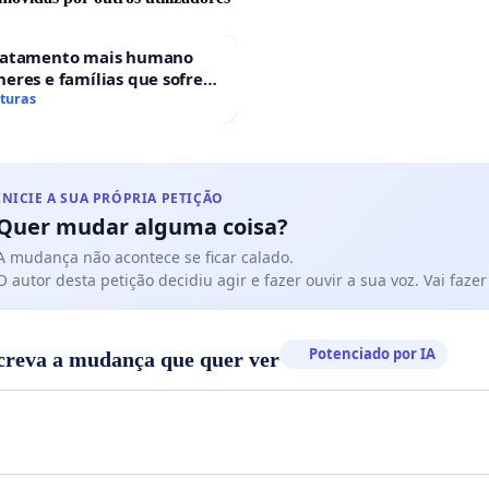
ratamento mais humano
eres e famílias que sofrem
 gestacional nos hospitais
aturas
ses
INICIE A SUA PRÓPRIA PETIÇÃO
Quer mudar alguma coisa?
A mudança não acontece se ficar calado.
O autor desta petição decidiu agir e fazer ouvir a sua voz. Vai faz
Potenciado por IA
creva a mudança que quer ver