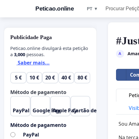
Peticao.online
Procurar Petiç
PT ▼
Publicidade Paga
#Jus
Peticao.online divulgará esta petição
Aman
A
a
3,000
pessoas.
Saber mais...
Com
5 €
10 €
20 €
40 €
80 €
Método de pagamento
Peti
Visi
PayPal
Google Pay
Apple Pay
Cartão de Crédito
Sou Ama
Método de pagamento
PayPal
Na terça