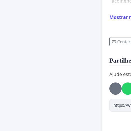
acolhen
Por que 
Mostrar 
extendid
Não fomo
Contac
houve in
negligên
Partilhe
Eu AMAM
Ajude est
Meu bebê
Me ajude
Caique f
Estou di
não temo