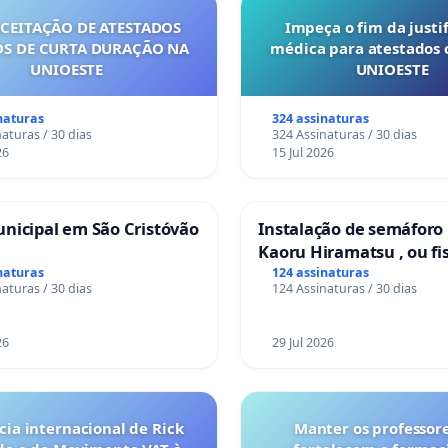
ACEITAÇÃO DE ATESTADOS
Impeça o fim da justif
S DE CURTA DURAÇÃO NA
médica para atestados 
UNIOESTE
UNIOESTE
naturas
324 assinaturas
aturas / 30 dias
324 Assinaturas / 30 dias
26
15 Jul 2026
nicipal em São Cristóvão
Instalação de semáforo
Kaoru Hiramatsu , ou fi
Eletrônica
naturas
124 assinaturas
aturas / 30 dias
124 Assinaturas / 30 dias
26
29 Jul 2026
ia internacional de Rick
Manter os professor