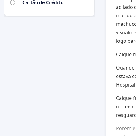
Cartão de Crédito
ao lado
marido a
machucou
visualme
logo par
Caique m
Quando 
estava c
Hospital
Caique f
o Consel
resguard
Porém e