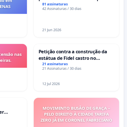
ção em
sofrem uma perda gestacional
81 assinaturas
FENAS
42 Assinaturas / 30 dias
nos hospitais portugueses
21 Jun 2026
Petição contra a construção da
tensão nas
estátua de Fidel castro no
eiras.
mirante do Caju
21 assinaturas
21 Assinaturas / 30 dias
12 Jul 2026
MOVIMENTO BUSÃO DE GRAÇA –
er
PELO DIREITO À CIDADE TARIFA
ZERO JÁ EM CORONEL FABRICIANO