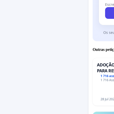
Escre
Os se
Outras petiç
ADOÇÃO
PARA RE
PONTE R
1 716 as
1 716 Ass
28 Jul 20