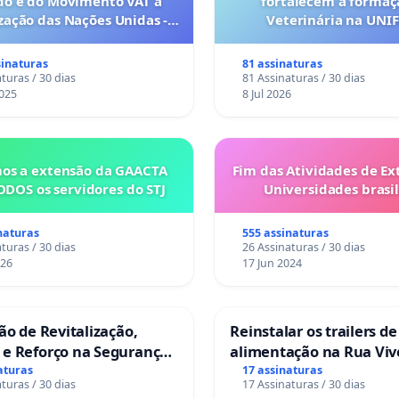
do e do Movimento VAT à
fortalecem a forma
ação das Nações Unidas -
Veterinária na UNI
es são escravizados pela
a 6x1 enquanto o lobby
sinaturas
81 assinaturas
rial compra a omissão do
turas / 30 dias
81 Assinaturas / 30 dias
Congresso.
025
8 Jul 2026
os a extensão da GAACTA
Fim das Atividades de Ex
ODOS os servidores do STJ
Universidades brasil
naturas
555 assinaturas
turas / 30 dias
26 Assinaturas / 30 dias
026
17 Jun 2024
ção de Revitalização,
Reinstalar os trailers de
 e Reforço na Segurança
alimentação na Rua Viv
as da Rua Cachoeira das
Salvador
aturas
17 assinaturas
turas / 30 dias
17 Assinaturas / 30 dias
as