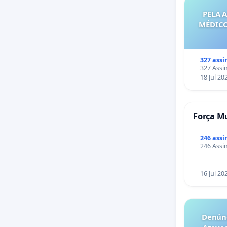
PELA 
MÉDICO
327 assi
327 Assin
18 Jul 20
Força Mu
246 assi
246 Assin
16 Jul 20
Denúnc