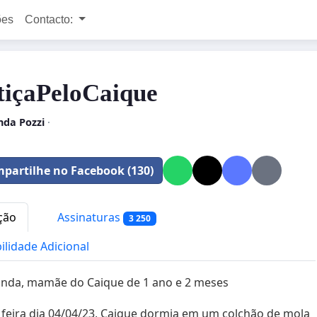
ões
Contacto:
tiçaPeloCaique
da Pozzi
·
partilhe no Facebook (130)
ção
Assinaturas
3 250
bilidade Adicional
nda, mamãe do Caique de 1 ano e 2 meses
 feira dia 04/04/23, Caique dormia em um colchão de mola