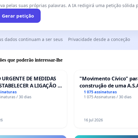
va pelas suas próprias palavras. A IA redigirá uma petição sólida p
Gerar petição
us dados continuam a ser seus
Privacidade desde a conceção
ões que poderão interessar-lhe
 URGENTE DE MEDIDAS
"Movimento Cívico" par
STABELECER A LIGAÇÃO -
construção de uma A.S.A
S-129
de serviços para autoca
sinaturas
1 075 assinaturas
inaturas / 30 dias
1 075 Assinaturas / 30 dias
em Coimbra
26
16 Jul 2026