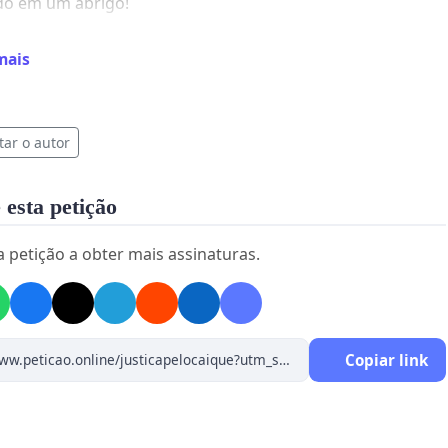
do em um abrigo!
a guarda do Caique não foi direcionada a família
mais
a enquanto se faz a investigação?
s investigados, nossa casa não foi averiguada, não
tar o autor
vestigação. Fomos acusados de maus tratos e
cia!
 esta petição
ENTO, meu leite está secando!
a petição a obter mais assinaturas.
 precisa de mim, eu preciso do meu bebê!
m nessa luta, nessa injustiça!
ora do abrigo, de volta pra casa!
Copiar link
sponível para toda e qualquer tipo de investigação pois
s o que temer! Preciso do meu bebê!