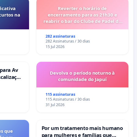
icativa
Reverter o horário de
curtos na
encerramento para as 21h30 e
reabrir o bar do Clube de Padel de
Cabanas de Tavira
282 assinaturas
282 Assinaturas / 30 dias
15 Jul 2026
 para Av
Devolva o período noturno à
scalização
comunidade do Japuí
115 assinaturas
115 Assinaturas / 30 dias
31 Jul 2026
Por um tratamento mais humano
es que
para mulheres e famílias que