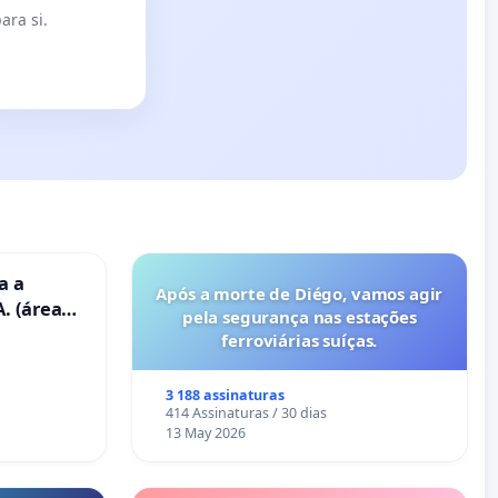
ara si.
a a
Após a morte de Diégo, vamos agir
. (área
pela segurança nas estações
ravanas)
ferroviárias suíças.
3 188 assinaturas
414 Assinaturas / 30 dias
13 May 2026