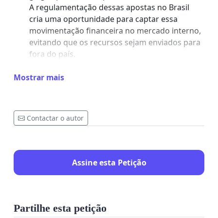
A regulamentação dessas apostas no Brasil
cria uma oportunidade para captar essa
movimentação financeira no mercado interno,
evitando que os recursos sejam enviados para
fora do país.
Mostrar mais
3. Impacto Econômico Imediato
A liberação de apostas nesse esporte trará:
Aumento da arrecadação tributária:
As
corridas de galgos são eventos diários e
Contactar o autor
regulares no Reino Unido, o que gera uma
base contínua de apostas e,
consequentemente, maior arrecadação
Assine esta Petição
fiscal.
Expansão das plataformas de apostas:
As operadoras brasileiras poderão incluir
um dos esportes mais populares em
Partilhe esta petição
mercados internacionais, aumentando a