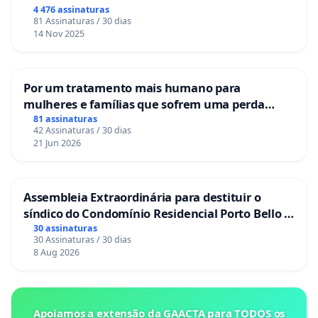
Congresso.
4 476 assinaturas
81 Assinaturas / 30 dias
14 Nov 2025
Por um tratamento mais humano para
mulheres e famílias que sofrem uma perda
gestacional nos hospitais portugueses
81 assinaturas
42 Assinaturas / 30 dias
21 Jun 2026
Assembleia Extraordinária para destituir o
síndico do Condomínio Residencial Porto Bello -
La Casa
30 assinaturas
30 Assinaturas / 30 dias
8 Aug 2026
Apoiamos a extensão da GAACTA para TODOS os