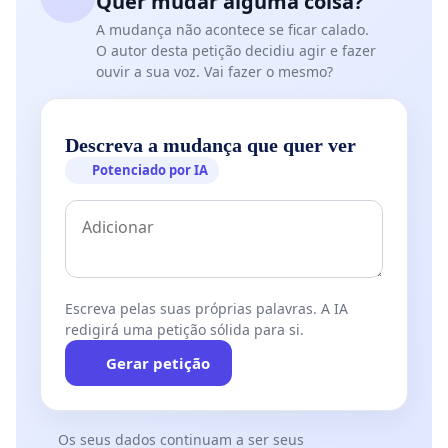
Quer mudar alguma coisa?
apostam nesse esporte enviam dinheiro a
A mudança não acontece se ficar calado.
plataformas estrangeiras, sem qualquer
O autor desta petição decidiu agir e fazer
retorno fiscal ou econômico para o país. A
ouvir a sua voz. Vai fazer o mesmo?
legalização permite reter parte desses valores
dentro do Brasil.
Descreva a mudança que quer ver
Potenciado por IA
Escreva pelas suas próprias palavras. A IA
redigirá uma petição sólida para si.
Gerar petição
Os seus dados continuam a ser seus