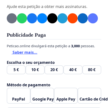
competitividade e o faturamento.
Ajude esta petição a obter mais assinaturas.
4. Diversificação de Opções para os Apostadores
Atualmente, os brasileiros têm acesso limitado
às modalidades de apostas esportivas. A
Publicidade Paga
inclusão de corridas de galgos amplia a oferta,
beneficiando apostadores que buscam
Peticao.online divulgará esta petição a
3,000
pessoas.
experiências novas e mercados internacionais
já consolidados.
Saber mais...
Escolha o seu orçamento
5. Popularidade Internacional como Atrativo
5 €
10 €
20 €
40 €
80 €
O Reino Unido organiza milhares de corridas
de galgos anualmente, com forte engajamento
global. Trazer essa modalidade ao público
Método de pagamento
brasileiro cria um canal de conexão com um
dos esportes mais tradicionais do mundo,
PayPal
Google Pay
Apple Pay
Cartão de Créd
gerando interesse e novas possibilidades de
entretenimento.