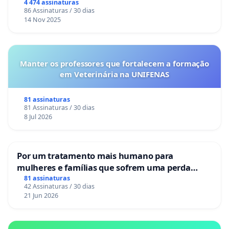
4 474 assinaturas
86 Assinaturas / 30 dias
14 Nov 2025
Manter os professores que fortalecem a formação
em Veterinária na UNIFENAS
81 assinaturas
81 Assinaturas / 30 dias
8 Jul 2026
Por um tratamento mais humano para
mulheres e famílias que sofrem uma perda
gestacional nos hospitais portugueses
81 assinaturas
42 Assinaturas / 30 dias
21 Jun 2026