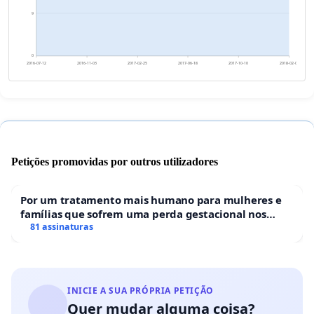
9
0
2016-07-12
2016-11-03
2017-02-25
2017-06-18
2017-10-10
2018-02-01
Petições promovidas por outros utilizadores
Por um tratamento mais humano para mulheres e
famílias que sofrem uma perda gestacional nos
hospitais portugueses
81 assinaturas
INICIE A SUA PRÓPRIA PETIÇÃO
Quer mudar alguma coisa?