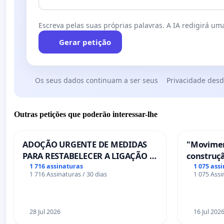
Escreva pelas suas próprias palavras. A IA redigirá uma
Gerar petição
Os seus dados continuam a ser seus
Privacidade desd
Outras petições que poderão interessar-lhe
ADOÇÃO URGENTE DE MEDIDAS
"Movimen
PARA RESTABELECER A LIGAÇÃO -
construçã
PONTE RS-129
serviços
1 716 assinaturas
1 075 ass
1 716 Assinaturas / 30 dias
1 075 Assi
Coimbra
28 Jul 2026
16 Jul 202