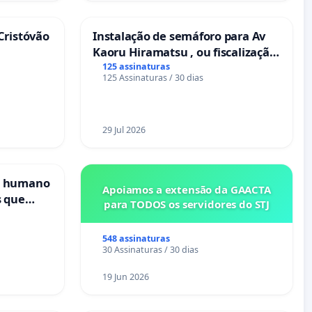
Cristóvão
Instalação de semáforo para Av
Kaoru Hiramatsu , ou fiscalização
Eletrônica
125 assinaturas
125 Assinaturas / 30 dias
29 Jul 2026
s humano
Apoiamos a extensão da GAACTA
s que
para TODOS os servidores do STJ
cional
es
548 assinaturas
30 Assinaturas / 30 dias
19 Jun 2026