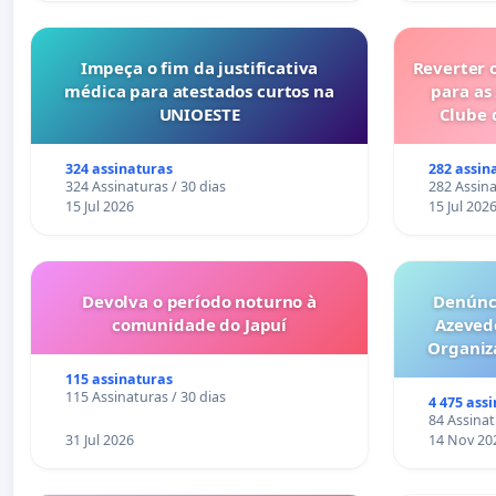
Impeça o fim da justificativa
Reverter 
médica para atestados curtos na
para as
UNIOESTE
Clube 
324 assinaturas
282 assin
324 Assinaturas / 30 dias
282 Assina
15 Jul 2026
15 Jul 202
Devolva o período noturno à
Denúnci
comunidade do Japuí
Azeved
Organiz
Milhões sã
115 assinaturas
6x1 enqu
115 Assinaturas / 30 dias
4 475 ass
compra 
84 Assinat
31 Jul 2026
14 Nov 20