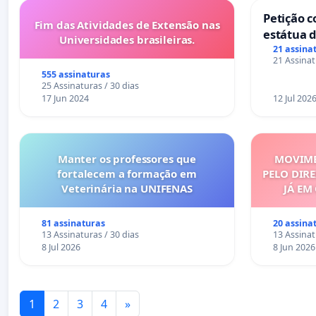
Petição c
Fim das Atividades de Extensão nas
estátua d
Universidades brasileiras.
mirante 
21 assina
21 Assinat
555 assinaturas
25 Assinaturas / 30 dias
17 Jun 2024
12 Jul 202
Manter os professores que
MOVIME
fortalecem a formação em
PELO DIRE
Veterinária na UNIFENAS
JÁ EM
81 assinaturas
20 assina
13 Assinaturas / 30 dias
13 Assinat
8 Jul 2026
8 Jun 2026
1
2
3
4
»