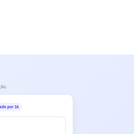
ção.
ado por IA