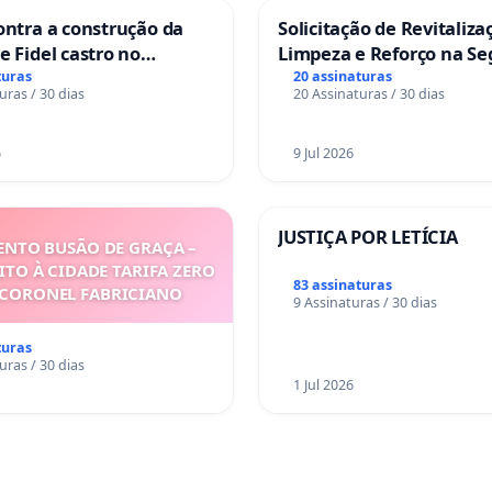
ontra a construção da
Solicitação de Revitaliza
e Fidel castro no
Limpeza e Reforço na S
do Caju
das Praças da Rua Cacho
turas
20 assinaturas
uras / 30 dias
20 Assinaturas / 30 dias
Sete Ilhas
6
9 Jul 2026
JUSTIÇA POR LETÍCIA
NTO BUSÃO DE GRAÇA –
ITO À CIDADE TARIFA ZERO
83 assinaturas
 CORONEL FABRICIANO
9 Assinaturas / 30 dias
turas
uras / 30 dias
1 Jul 2026