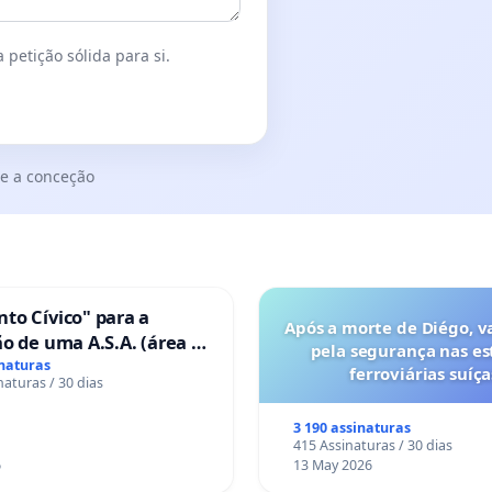
 petição sólida para si.
e a conceção
to Cívico" para a
Após a morte de Diégo, v
o de uma A.S.A. (área de
pela segurança nas es
 para autocaravanas) em
inaturas
ferroviárias suíça
naturas / 30 dias
3 190 assinaturas
415 Assinaturas / 30 dias
6
13 May 2026