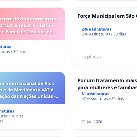
Força Municipal em São 
o horário de encerramento
 21h30 e reabrir o bar do
246 assinaturas
de Padel de Cabanas de
246 Assinaturas / 30 dias
Tavira
aturas
turas / 30 dias
6
16 Jul 2026
Por um tratamento mai
a internacional de Rick
para mulheres e família
o e do Movimento VAT à
sofrem uma perda gesta
81 assinaturas
ação das Nações Unidas -
42 Assinaturas / 30 dias
nos hospitais portugues
o escravizados pela escala
anto o lobby empresarial
inaturas
a omissão do Congresso.
uras / 30 dias
25
21 Jun 2026