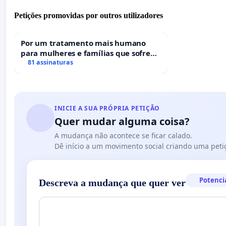
Petições promovidas por outros utilizadores
Por um tratamento mais humano
para mulheres e famílias que sofrem
uma perda gestacional nos hospitais
81 assinaturas
portugueses
INICIE A SUA PRÓPRIA PETIÇÃO
Quer mudar alguma coisa?
A mudança não acontece se ficar calado.
Dê início a um movimento social criando uma peti
Potenci
Descreva a mudança que quer ver