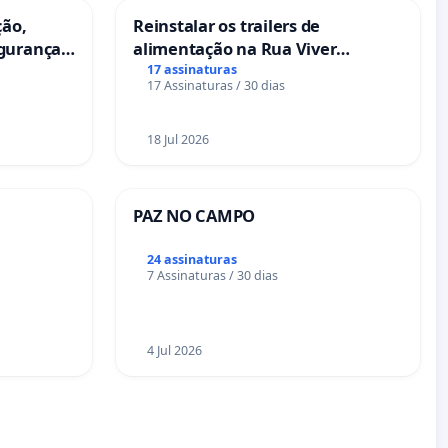
ção,
Reinstalar os trailers de
egurança
alimentação na Rua Viver
eira das
Salvador
17 assinaturas
17 Assinaturas / 30 dias
18 Jul 2026
PAZ NO CAMPO
24 assinaturas
7 Assinaturas / 30 dias
4 Jul 2026