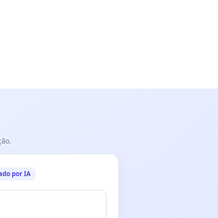
ção.
ado por IA