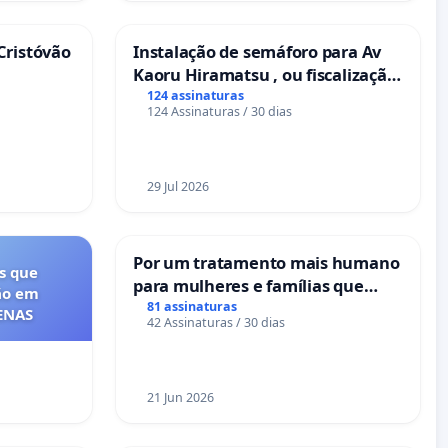
Cristóvão
Instalação de semáforo para Av
Kaoru Hiramatsu , ou fiscalização
Eletrônica
124 assinaturas
124 Assinaturas / 30 dias
29 Jul 2026
Por um tratamento mais humano
s que
para mulheres e famílias que
ão em
sofrem uma perda gestacional
81 assinaturas
FENAS
42 Assinaturas / 30 dias
nos hospitais portugueses
21 Jun 2026