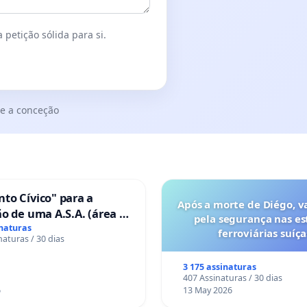
 petição sólida para si.
e a conceção
to Cívico" para a
Após a morte de Diégo, v
o de uma A.S.A. (área de
pela segurança nas es
 para autocaravanas) em
inaturas
ferroviárias suíça
naturas / 30 dias
3 175 assinaturas
407 Assinaturas / 30 dias
6
13 May 2026