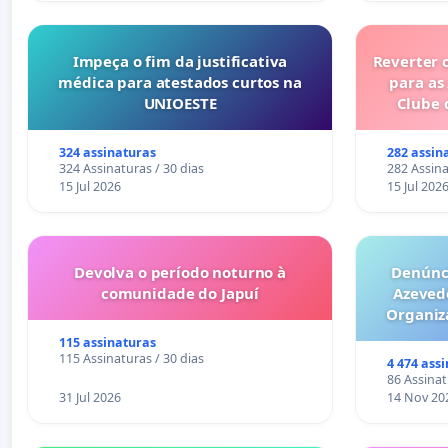
Impeça o fim da justificativa
Reverter 
médica para atestados curtos na
para as
UNIOESTE
Clube 
324 assinaturas
282 assin
324 Assinaturas / 30 dias
282 Assina
15 Jul 2026
15 Jul 202
Devolva o período noturno à
Denúnci
comunidade do Japuí
Azeved
Organiz
Milhões sã
115 assinaturas
6x1 enqu
115 Assinaturas / 30 dias
4 474 ass
compra 
86 Assinat
31 Jul 2026
14 Nov 20