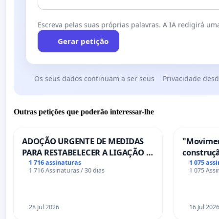
Escreva pelas suas próprias palavras. A IA redigirá uma
Gerar petição
Os seus dados continuam a ser seus
Privacidade desd
Outras petições que poderão interessar-lhe
ADOÇÃO URGENTE DE MEDIDAS
"Movimen
PARA RESTABELECER A LIGAÇÃO -
construçã
PONTE RS-129
serviços
1 716 assinaturas
1 075 ass
1 716 Assinaturas / 30 dias
1 075 Assi
Coimbra
28 Jul 2026
16 Jul 202