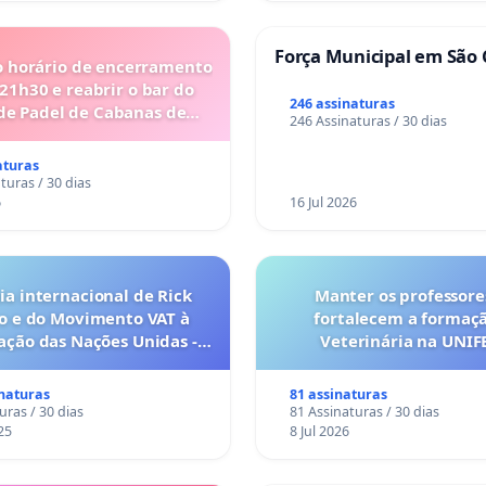
Força Municipal em São 
o horário de encerramento
 21h30 e reabrir o bar do
246 assinaturas
de Padel de Cabanas de
246 Assinaturas / 30 dias
Tavira
aturas
turas / 30 dias
6
16 Jul 2026
a internacional de Rick
Manter os professore
o e do Movimento VAT à
fortalecem a formaç
ação das Nações Unidas -
Veterinária na UNI
o escravizados pela escala
anto o lobby empresarial
inaturas
81 assinaturas
a omissão do Congresso.
uras / 30 dias
81 Assinaturas / 30 dias
25
8 Jul 2026