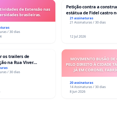
Petição contra a constru
tividades de Extensão nas
estátua de Fidel castro 
ersidades brasileiras.
mirante do Caju
21 assinaturas
21 Assinaturas / 30 dias
aturas
uras / 30 dias
4
12 Jul 2026
 os trailers de
MOVIMENTO BUSÃO DE 
ção na Rua Viver
PELO DIREITO À CIDADE T
turas
JÁ EM CORONEL FABR
uras / 30 dias
20 assinaturas
14 Assinaturas / 30 dias
6
8 Jun 2026