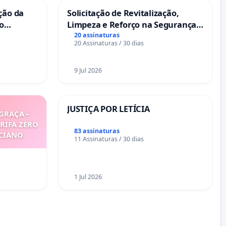
ção da
Solicitação de Revitalização,
no
Limpeza e Reforço na Segurança
das Praças da Rua Cachoeira das
20 assinaturas
20 Assinaturas / 30 dias
Sete Ilhas
9 Jul 2026
JUSTIÇA POR LETÍCIA
GRAÇA –
ARIFA ZERO
83 assinaturas
ICIANO
11 Assinaturas / 30 dias
1 Jul 2026