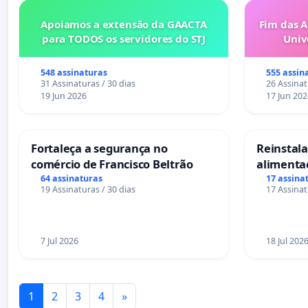
Apoiamos a extensão da GAACTA
Fim das A
para TODOS os servidores do STJ
Univ
548 assinaturas
555 assin
31 Assinaturas / 30 dias
26 Assinat
19 Jun 2026
17 Jun 202
Fortaleça a segurança no
Reinstalar
comércio de Francisco Beltrão
alimenta
Salvador
64 assinaturas
17 assina
19 Assinaturas / 30 dias
17 Assinat
7 Jul 2026
18 Jul 202
1
2
3
4
»