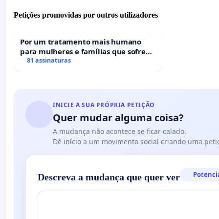
Petições promovidas por outros utilizadores
Por um tratamento mais humano
para mulheres e famílias que sofrem
uma perda gestacional nos hospitais
81 assinaturas
portugueses
INICIE A SUA PRÓPRIA PETIÇÃO
Quer mudar alguma coisa?
A mudança não acontece se ficar calado.
Dê início a um movimento social criando uma peti
Potenci
Descreva a mudança que quer ver