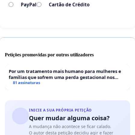
PayPal
Cartão de Crédito
política.
A retomada da gratuidade no transporte público
urbano para essa faixa etária em Gravataí é
URGENTE, porque estamos falando sobre respeito
à dignidade, à mobilidade e à justiça social.
Petições promovidas por outros utilizadores
Vereadores que aprovaram o fim da gratuidade:
de Anna Beatriz (PSD), Alex Peixe (PSDB), Bino
Por um tratamento mais humano para mulheres e
famílias que sofrem uma perda gestacional nos
Lunardi (PSDB), Bombeiro Batista (Republicanos),
hospitais portugueses
81 assinaturas
Carlos Fonseca (Podemos), Claudio Ávila (União
Brasil), Dilamar Soares (Podemos), Evandro Coruja
(PP), Fabio Ávila (Republicanos), Guarda Moisés
(Republicanos), Hiago Pacheco (PP), Márcia Becker
INICIE A SUA PRÓPRIA PETIÇÃO
(PSDB), Mario Peres (PL), Paulinho da Farmácia
Quer mudar alguma coisa?
(Podemos) e Roger Correa (PP).
A mudança não acontece se ficar calado.
O autor desta petição decidiu agir e fazer