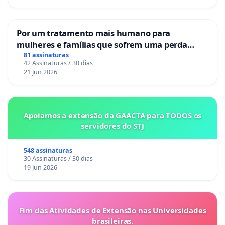
Por um tratamento mais humano para
mulheres e famílias que sofrem uma perda
gestacional nos hospitais portugueses
81 assinaturas
42 Assinaturas / 30 dias
21 Jun 2026
Apoiamos a extensão da GAACTA para TODOS os
servidores do STJ
548 assinaturas
30 Assinaturas / 30 dias
19 Jun 2026
Fim das Atividades de Extensão nas Universidades
brasileiras.