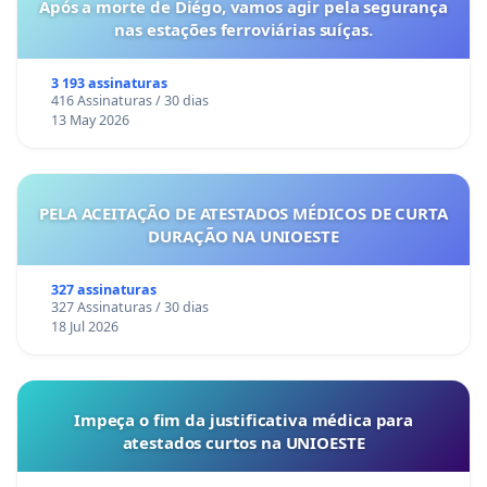
Após a morte de Diégo, vamos agir pela segurança
nas estações ferroviárias suíças.
3 193 assinaturas
416 Assinaturas / 30 dias
13 May 2026
PELA ACEITAÇÃO DE ATESTADOS MÉDICOS DE CURTA
DURAÇÃO NA UNIOESTE
327 assinaturas
327 Assinaturas / 30 dias
18 Jul 2026
Impeça o fim da justificativa médica para
atestados curtos na UNIOESTE