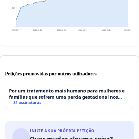
104
0
2023-05-17
2023-05-26
2023-06-05
2023-06-14
2023-06-24
2023-07-03
Petições promovidas por outros utilizadores
Por um tratamento mais humano para mulheres e
famílias que sofrem uma perda gestacional nos
hospitais portugueses
81 assinaturas
INICIE A SUA PRÓPRIA PETIÇÃO
Quer mudar alguma coisa?