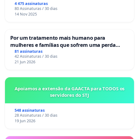
Congresso.
4 475 assinaturas
80 Assinaturas / 30 dias
14 Nov 2025
Por um tratamento mais humano para
mulheres e famílias que sofrem uma perda
gestacional nos hospitais portugueses
81 assinaturas
42 Assinaturas / 30 dias
21 Jun 2026
Apoiamos a extensão da GAACTA para TODOS os
servidores do STJ
548 assinaturas
28 Assinaturas / 30 dias
19 Jun 2026