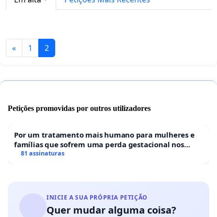
«
1
2
Petições promovidas por outros utilizadores
Por um tratamento mais humano para mulheres e
famílias que sofrem uma perda gestacional nos
hospitais portugueses
81 assinaturas
INICIE A SUA PRÓPRIA PETIÇÃO
Quer mudar alguma coisa?