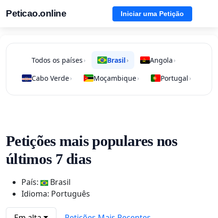
Peticao.online
Iniciar uma Petição
Todos os países
Brasil
Angola
›
›
›
Cabo Verde
Moçambique
Portugal
›
›
›
Petições mais populares nos
últimos 7 dias
País:
Brasil
Idioma: Português
Em alta
Petições Mais Recentes