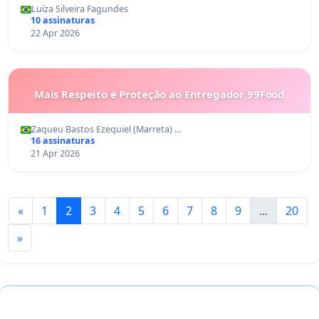
Luíza Silveira Fagundes
10 assinaturas
22 Apr 2026
Mais Respeito e Proteção ao Entregador 99Food
Zaqueu Bastos Ezequiel (Marreta) …
16 assinaturas
21 Apr 2026
«
1
2
3
4
5
6
7
8
9
...
20
»