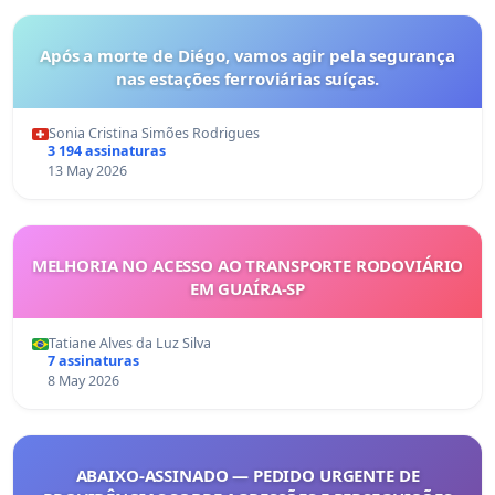
Após a morte de Diégo, vamos agir pela segurança
nas estações ferroviárias suíças.
Sonia Cristina Simões Rodrigues
3 194 assinaturas
13 May 2026
MELHORIA NO ACESSO AO TRANSPORTE RODOVIÁRIO
EM GUAÍRA-SP
Tatiane Alves da Luz Silva
7 assinaturas
8 May 2026
ABAIXO-ASSINADO — PEDIDO URGENTE DE