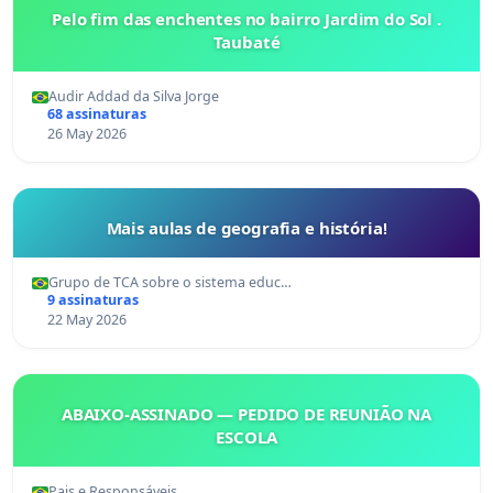
Pelo fim das enchentes no bairro Jardim do Sol .
Taubaté
Audir Addad da Silva Jorge
68 assinaturas
26 May 2026
Mais aulas de geografia e história!
Grupo de TCA sobre o sistema educ…
9 assinaturas
22 May 2026
ABAIXO-ASSINADO — PEDIDO DE REUNIÃO NA
ESCOLA
Pais e Responsáveis