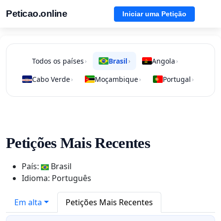
Peticao.online
Iniciar uma Petição
Todos os países
Brasil
Angola
›
›
›
Cabo Verde
Moçambique
Portugal
›
›
›
Petições Mais Recentes
País:
Brasil
Idioma: Português
Em alta
Petições Mais Recentes